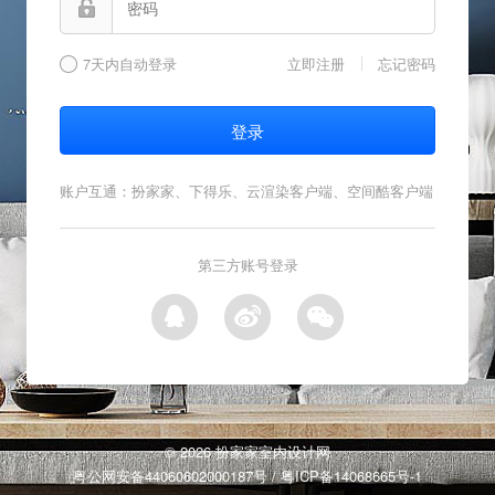
7天内自动登录
立即注册
忘记密码
账户互通：扮家家、下得乐、云渲染客户端、空间酷客户端
第三方账号登录
© 2026 扮家家室内设计网
粤公网安备44060602000187号
/
粤ICP备14068665号-1