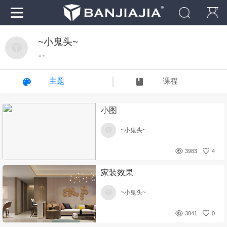
~小鬼头~
“ ”
主题
课程
小图
~小鬼头~
3983
4
家装效果
~小鬼头~
3041
0