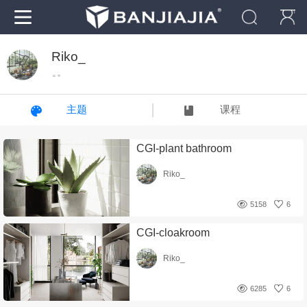
Riko_
“ ”
主题
课程
CGI-plant bathroom
Riko_
5158
6
CGI-cloakroom
Riko_
6285
6