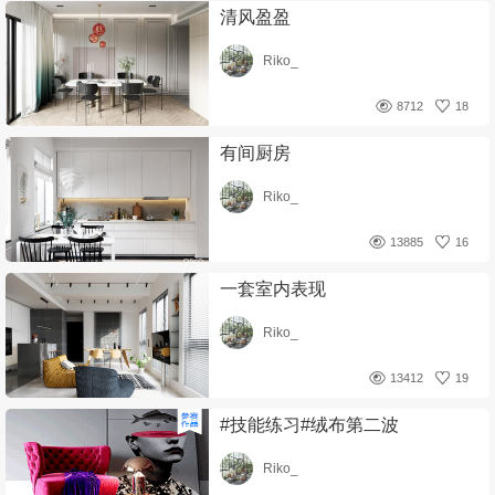
清风盈盈
Riko_
8712
18
有间厨房
Riko_
13885
16
一套室内表现
Riko_
13412
19
#技能练习#绒布第二波
Riko_