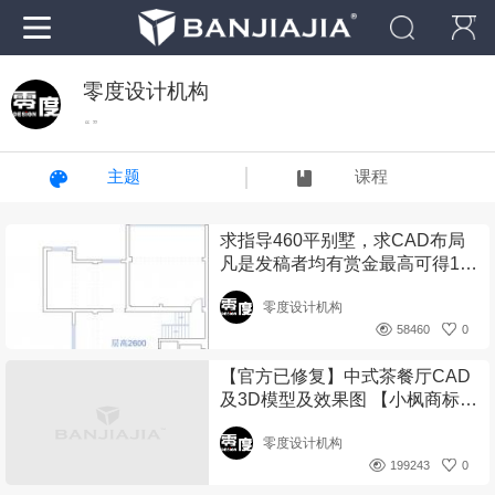
零度设计机构
“ ”
主题
课程
求指导460平别墅，求CAD布局
凡是发稿者均有赏金最高可得10
00金币
零度设计机构
58460
0
【官方已修复】中式茶餐厅CAD
及3D模型及效果图 【小枫商标】
有奖金哦！~
零度设计机构
199243
0