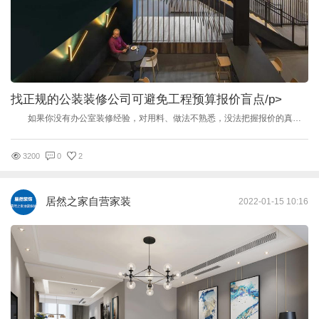
找正规的公装装修公司可避免工程预算报价盲点
/p>
如果你没有办公室装修经验，对用料、做法不熟悉，没法把握报价的真实性、可靠性，简单的办法就是：选择一两家有规模、讲信用、有工地可看的公装公司，坐下来认真地一项项地分析、审核，得出一个令你完全清楚的施工方案、施工程序，了解到工程报价的构成依据，谈定一个合情合理、双方都能接受的价格。具体而言，办公室装修装潢公司的报价必须向你列明工程项目、数量、材料、规格、单价、总价等等。 以下是经常会出现报价盲点的地方 1.模糊办公室设计 通常在初步预算时，大多数公装公司都不只是根据装潢公司行业惯例报通价，这个通价还是在揣摩业主心理的基础上报出的，或高或低相差甚远。如做柜子，甲装潢公司报价620元/平方米，乙装潢公司报价720元/平方米。很可能甲装潢公司的柜子主结构用的是15厘板，甚至柜内光身，光身就是不贴内板，而乙装潢公司720元/平方米则又是另一种做法，并非报价越低就越好。 2.隐瞒项目 在报价时，某些公装公司会在初步预算报价时将一些应做的项目不报，从而制造较低的报价，吸引业主进来，那些当初没报的项目开工以后慢慢地增加，由不得你不做，因为那些都是必须做的。 3.隐瞒数量 这种做法是将所施工的项目数量在初步预算报价时象征性地报一些，大量隐瞒数量，使得预算报价相对诚实的公装公司如实相报低得多，结算时统统会加上。
3200
0
2
居然之家自营家装
2022-01-15 10:16