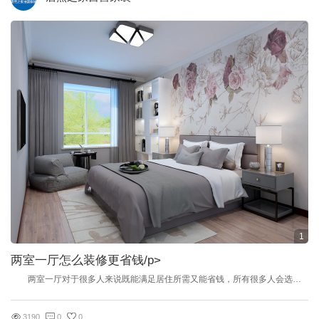
1
两室一厅怎么装修更省钱
/p>
两室一厅对于很多人来说既能满足居住所需又能省钱，所有很多人会选择两室一厅的房子。业主拿到房子后都想给自己的房子好好装修一下，想装修一个高性价比的房子，每一分钱都想用到刀刃上，毕竟赚钱不容易，那么两室一厅怎么装修更省钱？两室一厅装修多少钱？这些都是需要业主更加自身情况也考虑了，比如如何装修，预算多少，用什么材料等等都是考验我们的装修知识量的。今天我们就来说说两室一厅怎么装修更省钱？两室一厅装修多少钱？希望能帮助到大家。 两室一厅装修注意事项 1、最好进行房屋设计。小户型房间虽然小，但五脏俱全，什么都不能少。而且居住者以年轻人居多，对于电脑网络依赖度高，生活比较的随意，所以小户型对电路布置要求是非常的高高。要充分考虑各方面的使用需求，在前期设计时做到宁富勿缺，避免后期家具和格局变动后造成接口不足的尴尬。同时，小户型的结构一般都比较复杂，很多人不管结构如何，盲目地把承重墙、风道、烟道拆掉，或者做下水与电、气的更改。这样做，轻则会造成节点，产生裂痕，重则会影响整栋楼的承重结构，缩短使用寿命，因此原则上一般不要擅自拆改空间结构。 2、家具不可占用较大空间。首先，冰箱不能贪大图宽，应尽量选用横向适中、高度可延的款式，这样可节省地面有限的使用面积，也不会影响食物的储藏量。其次，至于影音设备，电视可选择体薄质轻、能够壁挂的产品，尽量减少电视柜的占用空间。有条件的话，可考虑选择投影设备，让墙面的设计更加简洁。音响设备尽量安装在墙面与顶面，既可以获得好的音效，又不会让面积紧张的地面更加繁杂琐碎。最后，在家具购置方面，购买遵循“宁小勿大”的原则，应以实用小巧为主，不宜选择特别宽大的家具和饰品，最好先在图纸上规划好家具的尺寸，再选择购买。 3、合理化的利用颜色和光照。首先从颜色上看，暗哑的墙面颜色。小户型一般选择明度与纯度都较高的色系。因为颜色的纯度越强烈，越是先映入眼帘；明度较高，感官上会有延展性，就是我们通常所说的“宽敞明亮”。天花造型简单，区域界线感不强，这无形中给灯具的选择与使用造成了较大的困难。人们往往只放一个或几个主灯了事，显得过分单调。小空间的布光应该有主有次，主灯以造型简洁的吸顶灯为主，辅之以台灯、壁灯、射灯等。要强调灯具的功能性、层次感，不同的光源效果可交叉使用。 4、不要进行复杂的天花吊顶。小户型居室大多较矮，造型较小的吊顶装饰应该成为首选，或者干脆不做吊顶。如果吊顶形状太规则，会使天花的空间区域感太强烈。 5、利用好划分区域的地面装饰。小户型的空间狭小曲折，很多人为了装饰效果，突出区域感，会在不同的区域用不同的材质与高度来加以划分，天花也往往与之呼应，这就造成了更加曲折的空间结构和衍生出许多的“走廊”，造成视觉的阻碍与空间的浪费。 两室一厅装修多少钱 简装 如果房屋购买好后，装修的余钱不是很多，其在装修时，即可选择简装的方式。简装，即只做居室的基础装修。一般90平米的两室一厅居室，其简装只需花费3-5万便够了。居室装修的费用主要分为人工费及材料费，而装修建材是主要的决定居室装修费用的一大因素。居室装修简装不是劣质装修，不是说省钱装修即是选用劣质的便宜的装修建材来进行装修，要知道装修建材的品质是居室装修污染的一大影响因素。两室一厅居室简装主要包括其的水电装修、墙地面施工、有涂料涂刷工序等几部分。在水电管线及油漆涂料的选择应选用正规合格品，在这一部分上千万不能够图省钱而选用劣质品。 中档装修 两室一厅装修采用中档装修时，60-90平米的居室的大致的花费在5-8万。其在装修时，水电装修等隐蔽工程的费用基本与简装相差不多，其价格的主要差距是墙地面瓷砖选择铺贴价位上。在进行中档装修时，其墙地面的装饰上，可采用相对较好的瓷砖来装饰，或是人造的文化石或天然的大理石等，其的装修的风格可采用现代简约时尚的装修风格。两室一厅中档装修如果还要加上家电的费用，则其的装修费用大致在10-15万左右不等。 高档装修 若想要非常精美时尚的家居装修，则可采用高档装修方式。60-90平米两室一厅居室的高档装修费用是没有上线的，一般都在15万以上。高档装修选材的标准越高，其的整体装修费用则越是的贵。居室高档装修对于细节的处理非常的细致，其的装饰建材的选择亦是非常的严格。一般60-90平米两室一厅的高档装修不加上家电的部分，费用在15-20万，若装修建材都是选择的高档的知名品牌，则其的费用基本上都在25万以上。高档装修若加上家电部分的费用，得看其的家电选择的档次品牌，来确立其的具体的花费。 注：此价格仅供参考！由于地域不同，当然价格也会有所差异。如需了解更多相关价格详情，请以当地经销商提供为准！ 如何装修两室一厅更省钱 一。水电。事实上，想要装修省钱，水电方面最好少有动作。新买的商品房内只要可以满足生活需求，都不需要做专门改造的。 二。铺地砖与贴墙砖。铺地砖与贴墙砖的操作比较繁复，少不了一套细致的人工作业，因此，这里的花费相对地板来说会比较多。因此建议选择适合的规格，画好排砖图，根据图纸来计算所需瓷砖的数量，以及施工耗损。 三。刷墙。现在家庭装修中的刷墙工艺一般都是一遍界面剂，刮三遍的腻子，再刷三遍的乳胶漆。部分装修公司会在报价时将工艺与主辅材（包括腻子、界面剂与乳胶漆）包含在内，此后便不再另行收费，当然一些装修公司并不会这样，它会将刷漆部分分开来收费，此时则需要业主来提供乳胶漆了。 这里给出可供参考的刷墙价格：刮腻子费用每平米在20-30元间，刷乳胶漆费用每平米在15-40元间。 四。吊顶。吊顶预算的猫腻也有很多，通常装修公司对吊顶会整体报价，其中涵括所需使用的龙骨、收边线等材料的价格，此时要小心一些不正规的公司，他们会将此项费用拆开来收取。 建议产品：普通铝扣板吊顶价格在130-140元间；集成吊顶价格在300-400元间；防水石膏板吊顶价格在240-250元间。 五。铺地板。地板铺装通常是由地板商来操作完成的，因此这项对装修公司来说，任务量不重，也好完成，只需做好地面找平和水泥压光工作。一般每平方米的价格会在25-35元间。 六。木门。像家用的木门，业主可根据自家需求来选购，因为材料不同价格区间也比较大。 七。卫浴洁具。这项在家装中属于十分重要的，切忌一味省钱。如果经济能力不够宽裕，建议选择大众知名品牌的，例如，安华、恒洁、法恩莎、欧路莎、惠达等，都十分不错。有时这些品牌也会推出一些特价的套餐产品，像把马桶、面盆或浴室柜、花洒等放在一起销售，价格仅在5000-10000元间，活动期间购买比较划算。当然，比较高端的品牌，价格差异也很大。 编辑总结：以上就是两室一厅装修多少钱 如何装修两室一厅更省钱的相关知识介绍，两室一厅装修的房子虽然空间相对紧凑，但合理的设计布局同样可以充分利用空间，为您营造出温馨舒适的氛围。
3190
0
0