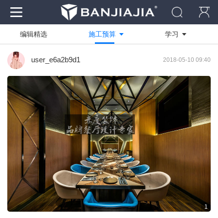
编辑精选
施工预算
学习
作品
全部
全部
user_e6a2b9d1
2018-05-10 09:40
资料
技能方向
商业快速
社区
绘图软件
写实渲染
电脑
设计创作
临摹作品
装修工艺
学员作品
活动作品
1