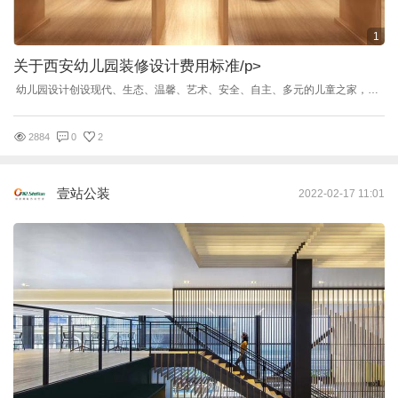
1
关于西安幼儿园装修设计费用标准
/p>
幼儿园设计创设现代、生态、温馨、艺术、安全、自主、多元的儿童之家，让每个孩子真正享受属于他们自己的快乐天地! 幼儿园的装修设计是分开收费的，也就是幼儿园设计需要一部分费用，而幼儿园装修又需要一部分费用。幼儿园设计目前市场是有按照平米收费的，有按照套来收费的，整体下来价格在十几万到二十万左右。幼儿园装修按照平米来算，一平米价格在一千到两千元不等，看具体您需要装修成什么样的，效果越好，价格越高。现在也有些公司如果设计装修都包的话，装修费用超过一定额度，设计费是可以免掉的。 关于幼儿园设计装修收费， 每个公司都有自己不同的收费标准，价格千差万别，同时设计水平参差不齐，设计风格五花八门，那么我们该如何选择呢 ? 幼儿园设计过程： 意向沟通-合同签订-初步设计-方案设计-深化设计-客户确认-图纸会审-施工跟进-配饰服务-工程完毕 关于幼儿园设计装修收费 优秀的幼儿园设计团队，有较强的原创能力 深知儿童业态运营管理，对教育有着是深厚的理解，具备优秀的审美能力与创作能力。可以准确把控孩子跟家长对环境的需求，设计出孩子喜欢的环境。同时，团队所有人不断地学习，探索，研发最适合孩子的环境设计。在设计上，业主与设计师要相互配合，相互沟通，这样才能做出最好的设计。
2884
0
2
壹站公装
2022-02-17 11:01