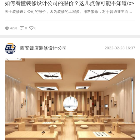
如何看懂装修设计公司的报价？这几点你可能不知道
/p>
关于装修设计公司的报价，因为装修的工程多、用料繁杂，对于普通业主而言，想要完全看懂是真的很难； 不过报价表作为装修前的一个重要流程，自然是要有所了解，才能确保自己的权益的。 今天，小编阿婵来给大家聊聊装修设计报价里的路数！ 一、别盯着总价看 越是不懂的人，就越是盯着总价看，因为他们不懂报价单里的每一条细节都是什么，然后要注意些什么。 如果是要做报价对比，建议多看看报价表里的每个单项的工程量，材料单价，人工单价，具体用料（具体到品牌、型号）等，很多时候看起来总价贵的报价，但人家里面没有套路，而且用料都很明细，后期不扯皮不加价，装修下来省心不少。比如： ①在做天花吊顶的时候，不同板价钱不同，不同厚度的板材价钱都不一样； ②胶漆的档次也很多，报价也不一样； 二、检查有无漏项 所谓漏项，就是在报价单上故意把原本应该有的东西漏掉，比如： ①卫生间的防水是需要做的，但报价里却故意漏了，然后装了一半再问你要不要做，不做的话后果很严重哟~； ②设计图有地脚线，但报价上却没有，虽然地脚线并不是必要的，但设计方案有装修设计却不做的话，效果会差一大截啊！ 此外，出现漏项的情况，有时候也不一定是人为故意的。因为目前很多装修设计公司（包括业主自己）都是随便找个参考图来做报价的。 三、项目拆分（重复报价） 所谓项目拆分，就是把一般都是同一个项目的，却硬是分成好几个项目，让单价看起来更便宜。 很多时候装修设计公司知道顾客精明，比价的时候不仅会看总价，还会看主要单项的报价，为了接受顾客的比价，让单价看起来自家的单项更便宜，这个时候精明的装修设计公司就会把项目拆分开来，比如： 地砖项目：地砖原本是包含缝隙处理的，但是却把填缝处理单独拿出来报价。 每个装修设计公司的报价模版都不一样，但套路都一样。所以要想不被不正规的装饰公司坑骗，就要在签合同前了解清楚装饰公司是否正规，看清楚每一项报价再决定！ 装修报价清单四、装修报价单越详细越好一份填写详尽的报价单对装修设计公司和消费者都有好处。 对于消费者来讲，详细的报价单里，不仅有价钱的来龙去脉，而且明确写出的施工做法，使对装修完全是外行的消费者在施工时也能自己监督施工。 对于装修设计公司来说，省去了日后施工中消费者对某个项目反悔或不认可，有事前写清的报价单，装修设计公司会省去很多麻烦。 好了，对于如何看懂装修设计公司的报价介绍小编阿婵今天就讲到这了！我们明天再见吧！ 东莞赤度装饰设计公司原创，图片版权归作者所有。转载请注明，谢谢！
4291
0
0
西安饭店装修设计公司
2022-02-28 16:37