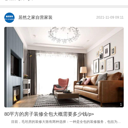
居然之家自营家装
2021-11-09 09:11
1
80平方的房子装修全包大概需要多少钱
/p>
目前，毛坯房的装修大致有两种选择：一种是全包的装修服务，包括为业主提供辅料和主材；另一种则是半包装修服务，只为业主提供辅料，主材则由业主自行选购。 半包：在半包装修服务中，又可以细分出很多具体的预算项目，大致包括打拆、泥水、水电、木工以及墙面。 打拆指的是结构性改造，如果业主对房屋室内的布局不满意，则可以在不违规的情况下进行改造；泥水包括一些防水的工程以及地面工程；而水电则包括房屋中的电线、水管等的费用；木工主要包括木地板（主要指安装）、木门窗、木窗帘盒、木墙裙、木护墙、木龙骨以及天花板一类的空间造型；最后的墙面则是指对墙面的处理，如刷涂料、粘贴壁纸等。 全包：以80平方米的毛坯房为例，若选择经济型装修，全包装修的预算一般在4万元到5万元之间。 具体而言，由于80平方米的房子空间比较小，很少业主会选择打拆，即使需要打拆，工程量也不大，一般1000元-3000元足矣。 水电工程的预算在7000元到1.2万元之间。泥水工程的预算在1.5万元左右。木工预算（不包括做柜子）在1.5万元到2万元之间，墙面工程的预算则在1万元左右。不同的装修公司，提供的价位会有一定的出入，但4万-5万元的预算基本就够了。