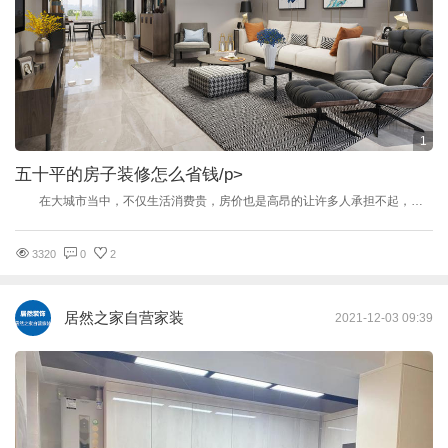
1
五十平的房子装修怎么省钱
/p>
在大城市当中，不仅生活消费贵，房价也是高昂的让许多人承担不起，即使买上了一套房，房贷也会像是一座大山一样，将人们压的喘不过气来。而对于许多工薪阶层来说，能够买到50平米的小户型已经是很不容易的了。因此对于这些小户型户主来说，在装修时更注重的是怎样装修更省钱。今天小编就来和大家讲解一下五十平的房子装修怎么省钱？50平装修省钱攻略，一起来了解下吧！ 五十平的房子装修怎么省钱1： 首先我们要掌握一个原则，那就是外表的可以省，而内部的则不能省。内部的指的是埋在墙体里的电线水管等，外表的则是指窗帘墙纸、挂画装饰品等等。因为内部的是隐藏起来的，如果出现了故障，那我们就需要撬开维修然后重新做过，这样不仅麻烦，而且也需要花费很多费用。 五十平的房子装修怎么省钱2： 对比来说，开关会比插座使更经常使用，而插座就比较少使用，因此开关不能节省，开关对质量的要求也比较高，我们最好是选择高质量的开关，而且开关一般会安装在比较显眼的位置，要求有一定的装饰效果；而插座的使用频率相对较低，而且一般安装在比较隐蔽的位置，对装饰性没有很高的要求，因此可以购买普通的产品，我们也可以将插座安在比较隐蔽和安全的地方啦。 五十平的房子装修怎么省钱3： 相比较来说，我们人体与地面接触的时间比与墙面接触的时间更长，因此我们对于地面的材料要更加注重，质量要求也要更高，要耐磨防滑，而墙面的材料则可以不用选择太好太贵的。其实不管是卧室、客厅的地板还是厨房、卫浴间的地砖都应选择高品质的产品，而墙面的涂饰和厨卫间的墙砖则可以选择一般的产品。要知道地面只有一个面，而墙面有四个面要装饰，所以这样可以节省很多开支。 五十平的房子装修怎么省钱4： 如果你家有许多物品需要柜子来容纳的话，那我们不妨可以在墙上安上一些壁板，这样所用的木材不会那么多，但也同样能起到收纳物品的效果。我们在选购家具家电时，也不必一味追求进口的，很多国产的物品价格也便宜，质量也不错，性价比高。 小编的话：虽说怎样省钱对我们来说很重要，但我们在给小面积的屋子进行装修时也不要太一味的只关注装修所花的费用，更加需要我们注重的是装修质量要有一定的保障。
3320
0
2
居然之家自营家装
2021-12-03 09:39