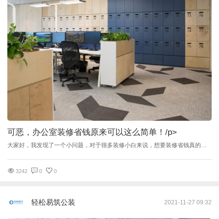
可恶，办公室装修省钱原来可以这么简单！
/p>
大家好，我发现了一个小问题，对于很多装修小白来说，想要装修省钱真的是太难了！ 没有装修经验，真的是，连省钱都不知道怎么省，让人心力交瘁。下面就带大家一起看看装修中哪些部分是可以省钱，而哪些部分不可以的呢？（前方高能预警） 装修中应该多花钱的地方 水电 强弱电线的布局在办公室装修中向来是非常重要的一点，因为它的存在关系到公司是否能够正常运转。尤其像我们这种拥有众多优秀设计师的公司，万一因为停电还没保存文件导致文件丢失，那他们的辛苦不就白白浪费了吗？ 所以，那些能够确保安全用电的都不要省，所以那些插座、开关啊，还有电线、辅料一定要选择正规厂家的合格产品，配电箱也要安装防漏电保护器，只有这样才能在一定程度上保障公司正常用电以及安全性。 问一句，漏水烦人不？ 当然烦啦，如果我正在潜心创作，一会儿滴答滴答的，诶，我这小暴脾气，瞬间就能上来？但是，上来又能怎么样，不还得劝自己淡定，然后乖乖等师傅上门处理？ 而且，实不相瞒，除了对我们的工作生活有影响之外，还要有一定的维修费用。 配件 五金、水槽、插座等物件尽量买好的，别拿豆包当干粮，质量好点可以避免后期频繁更换，多花一点钱就能减少给生活带来的不便，何乐而不为。 门锁一定要开关自由，弹簧弹力要好，否则可能造成有门难进的尴尬局面。抽屉导轨的质量要好，以确保能灵活地拉动抽屉。同样，拉手的质量也不能忽视，否则就不牢靠或容易褪色。 装饰用的粘胶 装饰粘贴比如乳胶、玻璃胶、水泥、快干胶的质量，要特别用心选择，不要因小失大。 大多数人还习惯把便宜的产品放在选择首位，殊不知使用低价胶不仅影响工程质量、使用寿命，更重要的是极易造成返工，耽误工期，严重的还会出现责任事故。（听起来有点吓人，但是是真的哦） 照明 一些企业觉得办公室自然光线就已经很好了，所以在装修时减少灯具分布，到真正使用的时候才发现平时晴天还好，当了光线昏暗的天气室内同样特别暗，影响员工正常办公，如果这个时候已经没有办法再重新设置灯光照明。 装修中可以少花钱的地方 吊顶 吊顶造型越多价格越高，建议吊顶不要太复杂，复杂的吊顶，会让房子视觉上变小，看看之前的装修案例，裸顶喷漆不也挺好看？ 另外，不喜欢裸顶喷漆的朋友，简单的走石膏线也能把办公室装饰的很漂亮，而且省工省料。 家具 员工办公桌建议用好一点的板材，健康且满足办公需求即可，就算另外搬到新的办公场所也不可惜。 大型灯饰 大型灯饰虽然看着很好看，在公司中却并不适用，如果面积小的话会让空间更压抑，而且不好清理，价格也死贵死贵的。 一些材料 涂料：涂料最主要就是环保无甲醛，用好品牌的平价款即可，不用最贵的。 大理石：天然大理石都差不多，没必要一定要进口石材，价格比国货贵很多，但质量是差不多的。 一些家电 咱不是家装，不是家装，不是家装~ 电视机、冰箱、空调，买差不多的就可以，价格贵的有好多是因为有比较智能的功能，这些功能听起来高大上，但很多对公司来说并不一定适用，高级的咱都留着给自己家装，行吗？ 为了让老板过上他想要的生活，在装修的时候，钱得花在刀刃上，该花钱的地方不能省，不该花的谁多花我跟谁急。
3242
0
0
轻松易筑公装
2021-11-27 09:32