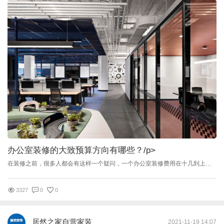
办公室装修的大致预算方向有哪些？
/p>
在装修之前，很多人都会有这样一个疑问，一个办公室装修费用在十几到上百万，浮动竟然可以这么大？ 那么办公室装修的预算，大概有哪几个方面？一般来说办公室装修花钱主要花在：设计、基础设施、硬装、软装以及其他工程费用5个部分。 设计 设计是整个办公室装修的大前提，一个好的设计不仅能让空间得到合理的利用，同时还能创造出良好的工作氛围，让员工身体、心理都能够得到愉悦的体验。 扒一扒，设计都怎么收费？ 1、简洁型：一些初创公司，对于办公室视觉设计没有过高要求，只要能具备基本办公功能即可。 2、中等型：相对简洁型设计，会更加注重设计感，也会加入办公舒适需求，空间颜值不需要很高，但是得有比较高的性价比。 以上这两种类型的设计，大概费用浮动在50-100元/㎡。 3、高档型：注重空间视觉呈现，需要一定的设计感，对审美以及基础设施要求都比较高，希望员工以及来访者都能够感受到办公空间高端大气的空间气质。 这种要求比较高的设计费用需要100元+/㎡（根据客户需求会有相应价格上调~） 目前市面上的大部分企业办公空间，除了金融公司需要展现企业实力，需要比较豪华的装修需求外，其他的公司一般需要相对会简洁一些的设计。 基础部分 啥是基础部分？ 在基础设施方面比较注重电路、管道等方面的布置，这两个部分是后续施工的前提保障所在，只有做好线路管道的设计，才能给日后的办公带来更加安全保障以及更加舒适的工作体验。 硬装 硬装一般是指装修中的地面、天花、墙体、强弱电工程等，也有人说硬装是“把装修好的房子倒过来，不掉的地方，就是硬装”，是不是更好理解一些了？ 关于硬装的预算表，也给大家整理出来了，从表格中可以看出，这项工程的费用除了受到材料数量、单价的影响之外，人工以及相关制作工艺也是影响价格浮动的主要因素。 · 想要充分发挥这些项目的实际效果，需要从多个角度进行考虑，其中包括美观和功能性。 比如，在墙面用漆的色调和办公桌本身定制色调是统一还是要有一定差异化？这些综合起来所能够创造的办公装修装潢的效果才会更好。 软装 软装与硬装设计的根本区别，结合上文，倒置空间，能掉下来的那些都是软装。企业通过装饰来传达生活理念、企业审美等，软装包含办公室家具、墙上挂的画等装饰品，绿植，灯饰等等。 软装方面的花销就更不确定啦，有些客户希望简单，满足日常办公，有些则更加注重设计感，选择定制或者进口装饰，具体价格在需求确认后才能够比较清晰，但是要知道，好的软装的费用也就相对较高。 例如这种普通的布艺沙发，每组价格一般在2000-4000之间不等： 而需要定制的，高品质材料加上视觉造型的话，则费用更高（一般在8000-∞） 其他工程费用 这部分花费其实就是在装修过程中产生的费用，花销一般根据装修公司以及公司物业要求来定。 下面的表格仅供参考： 这周好像是办公室装修省钱专场了，希望对大家有帮助~
3327
0
0
居然之家自营家装
2021-11-19 14:07