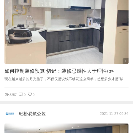
1
如何控制装修预算 切记：装修忌感性大于理性
/p>
现在越来越多的月光族了，不仅仅是说钱不够花这么简单，想想多少才是“够花”。更多是很多人就是对自己喜欢的东西“太舍得”，突破了理性消费，才导致的。所以装修中也是特别忌感性大于理性的，要不然装修预算是没法进行控制的，如何控制装修预算 切记：装修忌感性大于理性，这是小编要说的。 “与70后相比，80后对新房设计的特点非常突出，他们选材更加大胆，更加追求具有冲击力的视觉效果，个性色彩也相当明显。”博洛尼整体家装高级设计师张争辉表示。“80后对家装的想法非常多，但是由于消费能力不足，基本上100%的年轻消费者都会出现超预算的现象，有的80后对某些家装产品非常青睐，为了能够悉数购买，一些消费者希望通过按揭甚至要求延长工期，用工资进行补贴来满足自己的家装需求。” 由于自身经济积累不足，另外还要承担房贷以及高成本生活压力，业内人士纷纷建议“80后”家装时应更加理性，根据实际情况量力而行，不能长期透支未来的消费能力，今天花明天的钱。对于并不确定是否需要的家装产品，可以留出充足的思考时间比较权衡，最后进行有效地选择，这样既能达到婚房装修的效果，也能将家装控制在自身能够承受的预算范围之内。 小户型婚房设计要求提高 “80后”不但为家装公司勾勒出潜在的消费市场，同时也对设计师的设计水平提出了更高要求。一些家装企业已经嗅到小户型市场以及“80后”潜在的消费能力，开始针对小户型市场调整自身的经营方向，为追求个性但同时也看重品质的年轻消费群体提供更加细化的、性价比更高的家装服务。 80后“出其不意的思维，要求设计师必须打破原来的设计思维，提出更多创新的设计方案。家装设计时设计师应充分考虑年轻消费群体的特点进行设计，将个人独特的审美观与夫妻二人的生活习惯巧妙融合。同时设计师还应注意消费者将来的需求与规划，比如是否需要儿童房等。 对于工作稳定，本身经济能力较好，贷款压力会在近几年减轻的”80后“消费者，设计师可以考虑其是否要翻修，留出家装”增补“空间；而对于工作不是非常稳定，还贷压力较大的”80后“消费者，设计师则应更加注重实用，以延长居室装修的使用时间。 家装预算可从多方面进行控制 80后的消费欲望非常强，一旦稍不注意就会大幅度超预算，在家装时应该更加谨慎，从多方面控制预算。追求个性、注重视觉效果是”80后“婚房装修的普遍特点，虽然婚房有特殊意义，但是为了日后的长期使用，家装时需要考虑居室的实用性、可塑性以及可更换性。 1、设计师可以帮助”80后“控制家装预算，由于设计师对家装风格所需的材料、产品非常了解，年轻消费者在缺少家装知识的情况下应与设计师充分沟通，与设计师交流自己的装修意见，这样才能将自己的需求与设计师的设计理念结合起来，设计师了解消费者的想法后，可以从材质与产品上控制预算，做出方案后进行报价，消费者可以根据设计师的方案去市场考察产品价格是否可以接受，如果超出预算，设计师则可以更换装修材质与产品，降低报价，为消费者设计另一套可以接受的家装方案，这样就能在源头上控制预算成本。 2、对于预算有限的年轻消费者来说，家装可以分步进行，而不是一蹴而就，做好基础装修，尤其是厨房与卫生间的装修非常重要，厨房与卫生间是家装最重要的方面，一旦厨房或者卫生间出现问题就意味要进行二次装修，为了避免二次家装，”80后“在家装时应该特别重视厨房与卫生间的装修质量。 3、为了控制预算成本，”80后“可以在简单的基础装修上用后期配饰进行布置，配饰的价格相对浮动，可以根据自身的经济能力进行选择，对于自己喜欢的产品不要盲目购买，这样既加重了预算负担也不利于居室空间的更新。 4、家装时，”80后“可以考虑目前最为需要的产品，满足居室的功能需求，其他的产品可以日后分批地理性化地添加，一方面缓解了经济压力一方面也留出了思考空间。 ”80后“领驭的年代是个性年代，要想以表达出自家婚房的个性为主题，设计师建议，可以用一个单独的空间来表达自己婚房的个性。比如卧室，可以任由自己的想象力进行装扮，自己想要什么样儿的，就装扮什么样儿的”洞房“，至于其他的房间和空间只需要稍加配饰用作呼应，主体设计上也应经过一番专业的考究，这样避免了由于婚房太过于个性而造成日后生活中的不方便的难题，如果需要翻新改造，劳心劳力不说，又将增加一部分家装费用！ 感性与理性并存，不要落入装修陷阱 80后装修时还要注意，不要落入装修陷阱，装修时，要时刻警惕，理性与感性并存，才是装修信息选择的最好方式。保持警惕，要注意这样几点： 1、不要轻信广告：广告只能作为一种参考的存在。任意一个公司或产品的广告，都是经过专门的策划包装的，对于装修广告的内容，要进行考察，观察其可信度！ 2、不要轻信样板间：样板间往往是装修公司选择最好的设计、最好的工人、最好的材料做的，如果样板间都无法让你满意，那么装修公司的水平就有待考察了。当然，样板间也是要看的，看完后，还要看正在施工的工地，以及即将交工的工地，这从侧面反映公司的管理与装修水平。 3、不要轻信折扣：一般好的装修公司明码标价，在价格上决不会轻易调整或大幅下调。凡是装修公司 给个体装修客户在报价基础上下调超过5％的，那么装修公司在材料上、工艺 上就要想办法了，表面上 ”节约了“银子很可能降低了质量，装修公司正常优惠幅度应该在3％至5％之间。 80后装修或者翻修，还是要秉持着理性与感性并存较好，理性控制预算，感性面对装修，保持一个”度“的平衡，对于一些”不舍得“，超出了理性的范畴，不合实际的”感性“，还是要狠下心来”舍去“为好！
3257
0
0
轻松易筑公装
2021-11-27 09:36