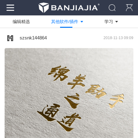
编辑精选
其他软件/插件
学习
作品
全部
全部
szsnk144864
2018-11-13 09:09
资料
技能方向
商业快速
社区
绘图软件
写实渲染
电脑
设计创作
临摹作品
装修工艺
学员作品
活动作品