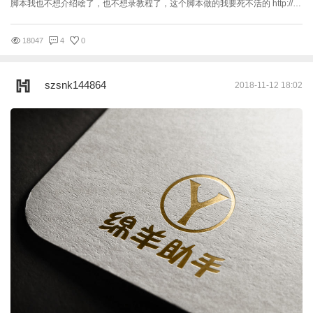
脚本我也不想介绍啥了，也不想录教程了，这个脚本做的我要死不活的 http://www.banjiajia.com/posts/29108 这是1..2版本的链接，很多功能还是差不多的 2.0版本 所有带弹出的界面都是可以独立出来，放在桌面的顶部可以自动收起来 1）改变了UI界面 2）使用更方便，功能更多 3）修复一键CAD不归零不冻结 4）增加一个打包和一个收集资源贴图 5）一键墙体，一键踢脚线，一键门，一键生成光域网 6）增加建模工具，编辑样条线，网格，多边形 7）修复卸载不干净（新版本会把老版本删除干净的） 8）一键成组，解组，打开组，关闭组，打开所有组，关闭所有组，炸开所有组 9）增加一个灯光编辑器，方便调整灯光 10）可添加其它脚本 11）修复并增加清理垃圾选项 12）一键单位设置 13）启动脚本的时自动更新把场景单位设置成毫米了，自动设置VR渲染器，自动2.5D/3D捕捉切换 14）快速设置顶点，端点等，快速设置自动保存 15）一键材质（预设2个材质库，一个是我自己的，一个是瓦力材质，可以更换自己的材质） 16）物理相机与标准相机互换 。。。。。。 更多功能需要你的探索 &gt;&gt;&gt;&gt;&gt;&gt;&gt;百度网盘下载 蓝奏云 https://www.lanzous.com/b248225/ 密码:et9q &gt;&gt;&gt;&gt;&gt;&gt;腾讯微云网盘下载 推荐使用蓝奏云网盘下载(不限速) QQ群：590900181 点图标↑↑↑↑↑↑↑↑↑也可以直接加群哦 如果还有精力更新首先会在QQ群更新发布！ 本脚本一直免费！ 如果觉得不错可以打赏一下给绵羊买瓶早餐奶补补身子。。 下载 绵羊助手 V2.0 正式版 18-11-12 首发(不含GIF动画).rar 别往下翻了，没了，，，，， 实在在没有精力再弄了，，，，， 自己研究一下吧
18047
4
0
szsnk144864
2018-11-12 18:02