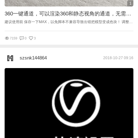
1
360一键通道，可以渲染360和静态视角的通道，无需手动调节参数 By：绵羊助手
建议使用前 保存一下MAX，以免脚本不兼容导致出错把模型变成色块！ 调整尺寸即可渲染，看视频&gt;&gt;&gt;&gt;&gt;&gt;&gt; 如果觉得脚本给你带来了方便，可以打赏绵羊买瓶早餐奶补补身子，，，，， &gt;&gt;&gt;&gt;&gt;&gt;QQ群：590900181 点图标↑↑↑↑↑↑↑↑↑也可以直接加群哦 网站还没有发布V2.1，群里已经V2.1了 V2.0不带一键渲染通道哦 http://www.banjiajia.com/posts/43654 &gt;&gt;&gt;&gt;&gt;2.0 地址
7159
0
3
szsnk144864
2018-10-27 09:16