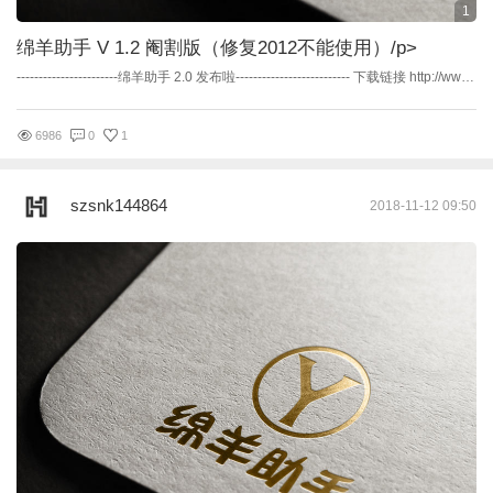
1
绵羊助手 V 1.2 阉割版（修复2012不能使用）
/p>
-----------------------绵羊助手 2.0 发布啦-------------------------- 下载链接 http://www.banjiajia.com/posts/43654 -----------------------华丽的分界线------------------------- 未阉割版本地址：http://www.banjiajia.com/posts/29108 其它具体功能也看这个链接 因为某些原因2012不能使用，只能阉割了一些功能，顺便更新了一些。 增加UVW 优化代码 修复若干Bug 增加了一个快捷网站打开 增加挤出功能(增加量是根据我个人订的) 阉割了有些功能： 1、取消自动拦截杀毒了； 2、AO脚本； 3、石膏线； 4、找回贴图； 5、材质分离(不过可以使用快捷键方式使用)； 解压密码 1 》》》点我进入微云网盘下载《《《 》》》点我进入百度网盘下载《《《 》》》点我进入蓝奏云网盘下载，访问密码et9q《《《
6986
0
1
szsnk144864
2018-11-12 09:50