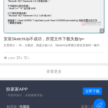
1
安装SketchUp不成功，所需文件下载失败
/p>
文章简介： Hi，大家好，我是少校-LA。SketchUp草图大师在安装时一般不会出问题，但有一些电脑安装的时候会出现"下载所需文件时发生错误。您可以重试下载该文件或取消安装程序"的提示…… 分析原因： 这个问题不是只存在一个SketchUp版本，多个版本都存在。这个原因是现在很多windows系统环境下的软件，都要安装它的“组件”才能运行，比如NET Framework\Visual C++之类组件……那如果您的电脑没有安装的话，必须要安装才行。所以安装SketchUp时就会出现这个问题。 但很奇怪的是，自己电脑里面有明明有这些系统“组件”还是安装不成功。这个是怎么回事呢？这个有可能是系统问题，比如您如果安装的系统不是官方原版系统，可能容易出现这种问题。当然也不排除您网络不稳定，可能在下载的过程出现这种情况。 解决办法： 办法1：提示哪个系统组件安装不成功，那么我们就处理哪个系统组件。比如，如果提示是安装“Visual C++14运行库(x64)”出现的不成功问题，那就到控制面板或者软件管家，把所有Microsoft Visual C++2015或者2017 Redistributable的都卸载，就是Microsoft Visual C++2014以后的那几个卸载掉，再安装SketchUp就可以了。 办法2：您可以考虑修复。网上有一些系统组件修复的程序，这种方法也可以考虑。有SketchUp爱好者给我反馈用这种修复的方法也可以解决问题。 办法3；还有一种办法就是有些软件也是需要安装这些系统组件的，比如"Autodesk CAD"就需要这些组件，在安装CAD时也会自动下载处理这些问题。您可以考虑先安装这些软件，再去安装SketchUp。 注：如果您有更好的办法，请在下边留言呀，您的留言可能就帮助到更多的SketchUp爱好者
11804
0
1
查看更多
扮家家APP
立即下载
- 学室内设计，从扮家家开始 -
触屏版 |
电脑版
反馈 |
回顶部