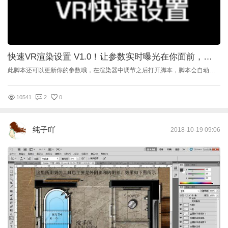
快速VR渲染设置 V1.0！让参数实时曝光在你面前，让你设置参数更简单便捷！
此脚本还可以更新你的参数哦，在渲染器中调节之后打开脚本，脚本会自动更新成你的参数，但是必须点击 快速顶部的 快速设置V-Ray渲染器参数按钮启动才能更新显示。 脚本在Win7系统 V-Ray 2.1 For 2012 ； V-Ray 3.4 For 2014 ；V-Ray 3.6 For 2016 中测试完美通过 只支持VR渲染器，其它Windowns系统、3Ｄmax 、渲染器自行测试， 但是由于每个人的电脑或者其它状况可能会造成某些功能使用失败 涵盖了很多的VR设置，让设置参数简单 里面的预设参数，低版本VR加载可能会造成失败或者没有反应，只能从右下角加载VR参数加载参数 将打开的界面移动到到顶端会有小惊喜哦！！！（移动方式跟QQ移动到窗口边缘一样） 下载地址 QQ群：590900181 点下面的图标也可以直接加入QQ群 1、打开 2、尺寸（预设参数低版本VR可能没有反应或者出错！） 3、输出与光子路径（可以快速设置保存光子） 4、DMC采样器 5、颜色贴图与图像采样器 （因VR版本不同，使用抗锯齿最后几个功能可能会出现脚本错误） 6、环境 7、全局开关 8、间接照明GI 9、相机设置 （勾上一键设置360可以快速设置成360，再次点击恢复标准） 10、其它设置
10541
2
0
纯子吖
2018-10-19 09:06