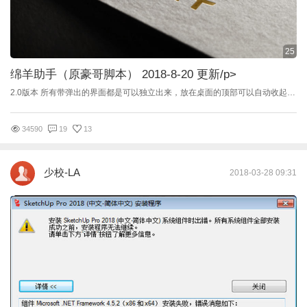
25
绵羊助手（原豪哥脚本） 2018-8-20 更新
/p>
2.0版本 所有带弹出的界面都是可以独立出来，放在桌面的顶部可以自动收起来 1）改变了UI界面 2）使用更方便，功能更多 3）修复一键CAD不归零不冻结 4）增加一个打包和一个收集资源贴图 5）一键墙体，一键踢脚线，一键门，一键生成光域网 6）增加建模工具，编辑样条线，网格，多边形 7）修复卸载不干净（新版本会把老版本删除干净的） 8）一键成组，解组，打开组，关闭组，打开所有组，关闭所有组，炸开所有组 9）增加一个灯光编辑器，方便调整灯光 10）可添加其它脚本 11）修复并增加清理垃圾选项 12）一键单位设置 13）启动脚本的时自动更新把场景单位设置成毫米了，自动设置VR渲染器，自动2.5D/3D捕捉切换 14）快速设置顶点，端点等，快速设置自动保存 15）一键材质（预设2个材质库，一个是我自己的，一个是瓦力材质，可以更换自己的材质） 16）物理相机与标准相机互换 。。。。。。 更多功能需要你的探索 暂只支持入群下载(免费的) QQ群：590900181 点图标↑↑↑↑↑↑↑↑↑也可以直接加群哦 --------------------------------------华丽的分界线----------------------------------------- 2012能使用的版本 http://www.banjiajia.com/posts/38119 V 1.2增加了一点小功能 增加UVW 优化代码 修复有些Bug 增加了一个快捷网站打开 增加挤出功能(增加量是根据我个人订的) PS：切记挤出的时候只能在没有任何修改命令线段下进行，不然会脚本错误，错误重新在点击快速就行了。 -----------------------------------------------------------华丽的分界线--------------------------------------------------------- V 1.1 更新版本链接：http://www.banjiajia.com/posts/30253 -----------------------------------------------------------华丽的分界线--------------------------------------------------------- V1.0版本 原来制作的豪哥脚本的本意只是我自己用的，但是我想把我自己觉得开心的事与大家分享，便有了现在的这个脚本。 原来的豪哥脚本占用面积太大，也有很多bug，有些人用我的脚本说三道四的，对于那些人我只想说一句，想要好的体验就去去买渲梦工厂或者其它的收费脚本...... 本来打算是不更新了，只想自己在用的，所以一直没有发布新的脚本。 做的不是太好，但是平常的一些够用了,毕竟我只是一个绘图的....... 好了，直接上图看。 PS：自带杀毒功能，打开的时候如果场景有病毒会弹出来窗口拦截！ 1 、安装与卸载 2、重置MAX 3、复制与粘贴 4、一键VR材质 5、轴归零 6、一键石膏线（第一次使用需要手动设置路劲才能使用） 7、便捷（里面是一些我们常用的小功能，因为max有时间经常卡，从这里就比较方面了） 8、常用功能（关联灯光，转换相机，CAD复制，通道，清理垃圾，修改细分，关联物体，关闭光线追踪窗口，拓补，一键筒灯） 关联灯光 关联物体 清理垃圾 渲染通道 拓补 一键筒灯 一键修改细分 物理相机转换 9、快速（就是快捷创建一些常用的灯光，相机啥的，16版慎用这个功能！！脚本可能会失败） 10、工具箱（打开自动保存页面，打开PS，转回原角度，变回缩放，打开组，关闭组，AO中文，AO英文，材质分离，找回贴图，定点复制，场景信息） 多维子材质分离 场景信息 打开组关闭组 定点复制 隐藏工作面板（如果不慎关闭，也可以用这个脚本功能在此打开） 原角度和原缩放（一个模型如果是很多东西成组的，最好塌陷成一个物体） 11、快速进入网站 12、标题启动绵羊助手（第一次拖进去没有，关闭MAX重新打开之后出现） 解压密码 1 &gt;&gt;&gt;点我进入微云网盘下载&lt;&lt;&lt; &gt;&gt;&gt;点我进入百度网盘下载&lt;&lt;&lt; &gt;&gt;&gt;点我进入蓝奏云网盘下载，访问密码et9q&lt;&lt;&lt;
34590
19
13
少校-LA
2018-03-28 09:31