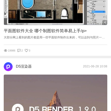
4
平面图软件大全 哪个制图软件简单易上手
/p>
大部分网上看到的图片都是用一些平面软件制作出来的，可以达到与照片一样的表现效果 所以现在的人对于作图软件或多或少都会一些，那对于新手来说哪个制图软件简单易上手呢？ 下面就来看看平面图软件大全吧。 平面图软件1、Photoshop PS是Adobe Photoshop的简称，可谓是全民皆知的平面图制作软件了，它的使用群体也非常多，功能也是十分强大的，基本上可以应用在不同类型工作的图片制作处理上，像视频、设计、排版、图形、文字等等。 平面图软件2、CorelDRAW CorelDRAW是由世界顶尖软件公司Corel开发的，是一款非常专业的图形图像处理软件，特别是在设计方面的表现非常好，被广泛用于商标设计、模型绘制、标志制作、插图描画等商业设计、美术设计中。 平面图软件3、Illustator illustrator也就是AI，也是一款专业制图软件，它还是工业标准的矢量插画软件，常常在出版、多媒体等方面使用，能提供较高的精度、控制等，大型、小型简单到复杂的设计项目均可。 平面图软件4、Fireworks Adobe Fireworks是一款网页版的作图软件，属于非专业性质的，有着比较高的灵活性，可创建、优化图像，还有一些资源丰富的素材库，给不少非专业人士提供满意的图片制作处理。 平面图软件5、AutoCAD Auto Computer Aided Design也就是CAD，它是一款应用非常广泛的专业性制图软件，不管是二维绘图，还是基本三维设计都能很好的支持，可以说它是国际通用的绘图工具。用户界面设计良好，操作命令简单，即便是非计算机专业人员也可以很快速的掌握。 平面图软件6、PageMaker PageMake虽然也可以简单处理一些图片，但是它更适合用来排版，是一款专业的排版软件，特别适合用来处理一些篇幅过长的文字、字符等，还可以进行多个页面的处理，从而完成行页面编页码、合订。 平面图软件7、方正飞腾 FanTart也是一款排版软件，不过它的功能比较强大，可以进行文字、图像、表格的综合性排版，而且操作非常人性化，在图形图像处理、中文处理、表格处理方面的表现都不错，受到杂志、报纸、宣传册、图书等广告刊物的欢迎。 以上就是关于平面图软件大全的介绍，这些软件中有专业的也有非专业的，只要学会一种，其他制图软件也是能很快掌握的，这就是一通百通，希望小编分享的内容能给大家一些参考。
19986
2
3
D5渲染器
2021-06-28 10:08