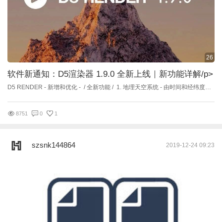
26
软件新通知：D5渲染器 1.9.0 全新上线｜新功能详解
/p>
D5 RENDER - 新增和优化 - / 全新功能 / 1. 地理天空系统 - 由时间和经纬度控制 2. 快捷键【Z】快速移动镜头，聚焦到模型 3. 支持快捷【F11】隐藏窗口右侧检查栏 4. 模型替换功能扩展，支持替换为素材库模型 5. 树叶材质模板（双面材质） 6. 植物支持颜色调整 7. 天空亮度和背景亮度支持分别调整 8. 点光源和聚光灯增加半径参数 9. 自发光材质参数增加亮度参数贴图，优化交互 10. 渲染图片增加透明材质通道图 11. HDRI 范围根据场景自动缩放 / 渲染引擎升级 / 12. 自发光效果优化，提升照射精确度 13. 水材质效果提升 14. 雾气反射效果优化，镜面反射支持阳光丁达尔效应 15. 渲染结果中，支持玻璃二次反射 16. 全局光照再次升级 17. 视频开放粗糙度参数限制 18. 纱帘材质支持透射效果 19. 大场景植物效率优化 20. 出图效率优化 21. 编辑模式下，低画质效果调整 / 工作流优化 / 22. 鼠标拖拽输入框支持 Shift 快捷键加速数值变化 23. 颜色编辑控件支持 RGB、HSV、HEX 模式和吸色笔屏幕取色 24. 聚光灯支持多选和成组设置 IES 文件 25. 优化 HDR、LUT、IES 文件选择控件 26. LUT 支持不同场景单独保存设置 27. 优化植物笔刷和散布的效果 / 素材库上新 / 28. 新增 412 棵中国常见植物 - 修复 - - HDRI 文件过大引起的软件崩溃 - 视频预览和移动减速的空格快捷键冲突 - 多选光源导致的灯光颜色参数丢失 - 光源多选后使用 Shift 无法复制的错误 - 衰减半径过大的光源保存项目时失败 - 自定义 HDRI 切换异常 - 透明材质景深效果错误 - 低环境光下雾气会发光 - 部分出图的玻璃白边问题 - 部分植物会在反射中消失的问题 ———————————————————————————————————————————————————————————————— - 以下是部分功能详解 - 1. 地理天空系统 天空选项中新增【地理天空系统】，与 【HDR 照明系统】并列。通过时间、日期、经纬度等地理参数，控制天空的光照变化。区别于 HDR 照明系统，地理天空系统中不包含任何直接对太阳方位及颜色等控制的参数，只能通过真实的地理信息，确定太阳的方位和光照变化 *如需要精确控制太阳的高度角和旋转角，可以使用 HDR 照明的太阳，其参数可自定义 【时间圆盘】表示所在地与太阳的相对位置。当太阳从左侧地平线位置升起时，对应了日出的时间，场景也会有日出的光照效果。当太阳在正上方时，为正午十二点，实际所在地的太阳高度角达到最大。当太阳落向地平线下方，场景则变为夜晚效果 不同日期和经纬度设置，也会真实对应太阳的位置、日出日落时间以及光照的变化 【北向偏移参数】是用来重新校准场景的北方。此参数可以理解为场景中有一个指南针，调整参数时，北向偏移转动了指南针原本的朝向，即太阳的方位角，场景中的太阳会在平行于地平面的圈环绕 2.【聚焦】到模型 在列表或场景中选中模型后，点击【聚焦】或使用快捷键 Z ，移动镜头视角到模型前方，让模型完整显示在视口中，便于在场景中寻找模型 3. 隐藏【窗口右侧检查栏】 在【菜单栏】-【窗口】中可以控制右侧检查栏的隐藏与显示，或通过快捷键 F11 快速隐藏/显示检查栏。解决了在调整模型、材质或设置图片渲染参数时，有侧边栏遮挡场景的问题 *我们也重新规划了布局设计，将在接下来的版本中，逐步优化窗口布局 4. 【模型替换】功能扩展 无论是导入的模型，还是从D5素材库放入场景的模型，除原有的支持替换为本地模型文件外，新增支持替换为官方或本地素材库模型 选中模型，点击【替换】 - 【从素材库】，选择一个新的模型替换当前模型 *如模型未下载，需要先下载后进行替换 5. 树叶材质模板-双面材质 材质编辑中新增【树叶】材质，也称为【双面材质】，常用于制作植物叶片效果 可上传贴图至【背面颜色】参数，支持透明贴图和调整透明度 6. 植物颜色调整 使用【材质笔】选择植物的材质，在右侧编辑面板中，调整贴图颜色 如使用笔刷刷出（包括散布）的植物，调整时，所有植物颜色会统一变化；如单一摆放在场景中的植物，调整颜色时只对单株有效果 7. 天空和背景亮度支持分别调整 点击更多设置的控件，展开【背景亮度】；当控件收起时，两参数统一调整 两参数分开后，对于场景中光线控制更加自由，让场景中的主体和背景能更好的融合。避免出现画面光感适合，但背景过曝，或者天空背景适合时，模型主体较暗的情况 8. 点光源和聚光灯新增【半径参数】 点光源和聚光灯新增【半径参数】，可影响光源阴影的虚实 9. 自发光材质-亮度参数新增【贴图】 自发光新增了【亮度贴图】，可以自定义添加一张黑白贴图在亮度参数中，控制自发光材质不同的发光部分 同时将自发光相关的 3 项参数：亮度、颜色、阴影投射，收纳为一个自发光开关控件。如需设置自发光效果，打开开关即可 10. 渲染出图新增【透明材质通道图】 旧版中，导出的材质通道图中不包含透明材质的通道。本次更新中，增加了【透明材质通道图】，可单独对玻璃等透明材质进行后期处理 11. 自发光效果优化 通过对发光几何体进行合理的层级空间划分，根据 Grid 的重要性投影采样点，从而进行多重重要性采样，配合世界空间降噪器得到准确快速的自发光投影效果，适用于任何形状，任意大小的几何体 12. 水材质效果提升 通过全新的基于物理的光线散射吸收模拟，水材质可以得到更具质感的深度和颜色过渡 13. 雾气反射效果优化，镜面反射中支持阳光丁达尔效应 在光线追踪反射中进行光线步进，采样 LightGrid 和 ShadowMap 模拟逼真的“上帝光效果” 14. 玻璃二次反射 多次反弹的光线追踪反射中加入对透明材质的支持，可以在反射射线的多次反弹中得到高质量的透明材质反射效果 15. 全局光照再次升级 基于物体的位置缓存场景光照信息，根据多种条件自适应采样缓存光照信息，减少漏光，增强准确性，进一步逼近离线品质 16. 低画质效果调整 切换到低画质模式后，场景中的光源不再对物体产生阴影效果，可提高编辑效率 17. 出图效率优化 优化了底层引擎采样过程中多样本采样的各特性消耗，出图速度提升20%+ 18. 大场景植物效率优化 基于层级关系的递进数据结构加速，显著降低 CPU 与 GPU 之间的 I/O 通信频率，优化了植物实例在渲染时的绘制和调用，对复杂大场景承载能力提升 50% 19. 视频开放粗糙度参数限制 优化视频输出中【反射粗糙度】的适应范围，实时出图视频所见即所得 20. 纱帘材质支持透射效果 基于新的光照着色模型，布艺材质模板支持快速次表面散射，更容易模拟灯罩效果 21. 颜色编辑控件支持 RGB、HSV、HEX 模式和吸色笔屏幕取色 22. 优化 HDR、LUT、IES 文件选择控件；聚光灯支持多选成组设置 IES 文件 23. 素材库上新 新增 412 棵中国常见植物，包括龟背竹、睡莲、狼尾草、五彩千年木等
8751
0
1
szsnk144864
2019-12-24 09:23