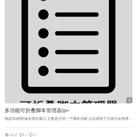
2
多功能可折叠脚本管理器
/p>
拖进3D的时候会弹出窗口 主要是介绍一下脚本功能 点击按钮下次就不会再弹出此窗口 --------------------------------------------------------------------------------------------------------------- 其中常用，渲染，建模，灯光，相机，文件夹的按钮都是可以修改的 修改位置在菜单里面 也可以设置跟随3DMAX启动而启动脚本，同时也可以关闭自启 --------------------------------------------------------------------------------------------------------------- 除了文件夹按钮是添加文件夹的功能 其它的6个按钮是添加脚本（ms,mse）和 （jpg,exe,mp4,tga）等执行文件 -------------------------------------------------------------------------------------------------------------- 文件夹功能就是选择一个文件夹，点击直接就打开了 -------------------------------------------------------------------------------------------------------------- 蓝奏云 https://www.lanzous.com/b07lacbtg 密码:5wcb -------------------------------------------------------------------------------------------------------------- 百度网盘 https://pan.baidu.com/s/1sOitojv5ug0ekzHT5_e8UQ 提取码：1kig 主界面
5612
1
0