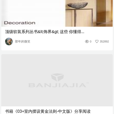
顶级软装系列丛书&lt;饰界&gt; 这些 你懂得...
那年的微笑
0
352892
书籍《03+室内摆设黄金法则-中文版》分享阅读