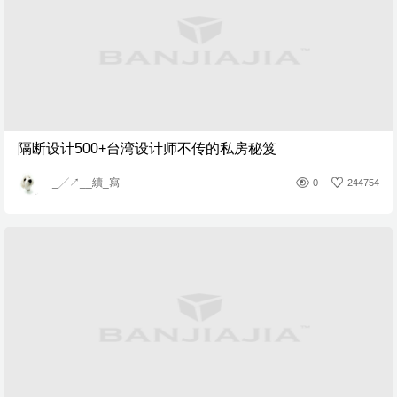
隔断设计500+台湾设计师不传的私房秘笈
_╱↗__續_寫
0
244754