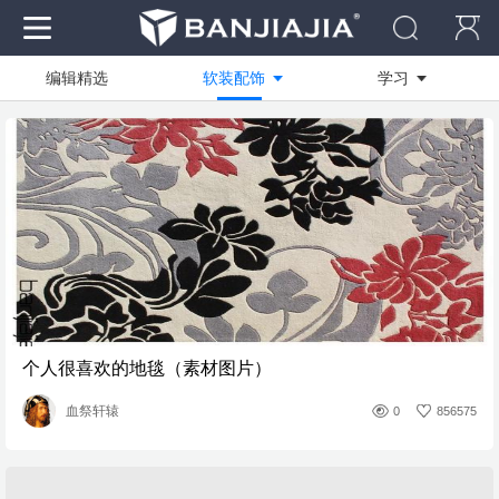
编辑精选
软装配饰
学习
作品
全部
全部
资料
技能方向
商业快速
社区
绘图软件
写实渲染
电脑
设计创作
临摹作品
装修工艺
学员作品
个人很喜欢的地毯（素材图片）
活动作品
血祭轩辕
0
856575